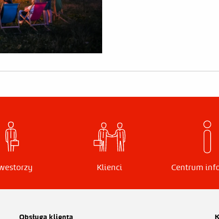
Klienci
westorzy
Centrum inf
Obsługa klienta
K