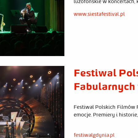
luzofońskie w koncertach, kt
www.siestafestival.pl
Festiwal Pol
Fabularnych
Festiwal Polskich Filmów F
emocje. Premiery i historie
festiwalgdynia.pl