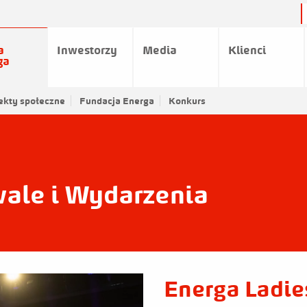
a
Inwestorzy
Media
Klienci
ga
gia Grupy Energa
ekty społeczne
Fundacja Energa
Informacja o realizowanej strategii podatkowej
Konkurs
wale i Wydarzenia
Energa Ladies