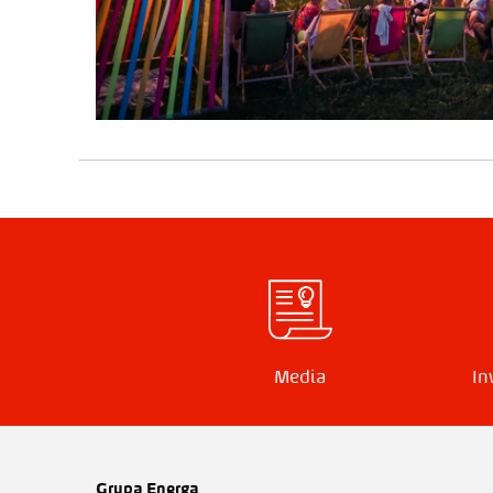
Media
In
Grupa Energa