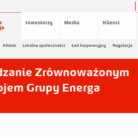
a
Inwestorzy
Media
Klienci
ga
gia Grupy Energa
Klimat
Lokalne społeczności
Informacja o realizowanej strategii podatkowej
Ład korporacyjny
Regulacje
̨dzanie Zrównoważonym
jem Grupy Energa