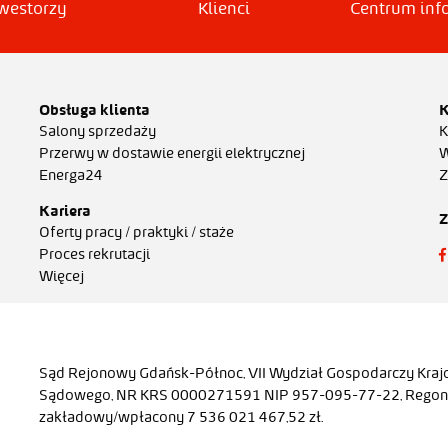
Klienci
westorzy
Centrum inf
Obsługa klienta
K
Salony sprzedaży
K
Przerwy w dostawie energii elektrycznej
W
Energa24
Z
Kariera
Z
Oferty pracy / praktyki / staże
Proces rekrutacji
Więcej
Sąd Rejonowy Gdańsk-Północ, VII Wydział Gospodarczy Kraj
Sądowego, NR KRS 0000271591 NIP 957-095-77-22, Regon 
zakładowy/wpłacony 7 536 021 467,52 zł.