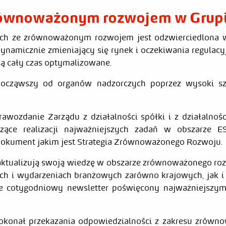
równoważonym rozwojem w Grupi
ych ze zrównoważonym rozwojem jest odzwierciedlona w 
dynamicznie zmieniający się rynek i oczekiwania regulacy
są cały czas optymalizowane.
począwszy od organów nadzorczych poprzez wysoki szc
awozdanie Zarządu z działalności spółki i z działalnośc
czące realizacji najważniejszych zadań w obszarze
dokument jakim jest Strategia Zrównoważonego Rozwoju.
aktualizują swoją wiedzę w obszarze zrównoważonego ro
iach i wydarzeniach branżowych zarówno krajowych, jak 
je cotygodniowy newsletter poświęcony najważniejszy
dokonał przekazania odpowiedzialności z zakresu zrówn