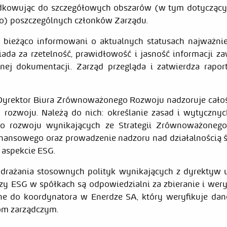
ądkowując do szczegółowych obszarów (w tym dotycząc
o) poszczególnych członków Zarządu.
 bieżąco informowani o aktualnych statusach najważnie
ada za rzetelność, prawidłowość i jasność informacji za
ej dokumentacji. Zarząd przegląda i zatwierdza rapo
Dyrektor Biura Zrównoważonego Rozwoju nadzoruje całoś
rozwoju. Należą do nich: określanie zasad i wytycznyc
 rozwoju wynikających ze Strategii Zrównoważoneg
inansowego oraz prowadzenie nadzoru nad działalnością 
 aspekcie ESG.
drażania stosownych polityk wynikających z dyrektyw u
zy ESG w spółkach są odpowiedzialni za zbieranie i wer
e do koordynatora w Enerdze SA, który weryfikuje dane
om zarządczym.