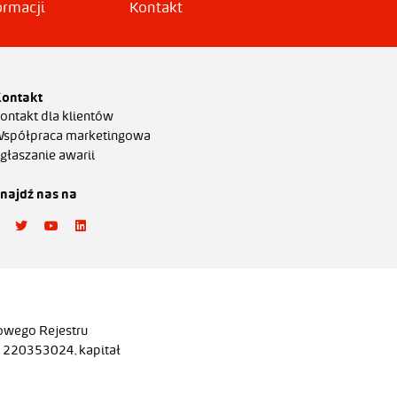
ormacji
Kontakt
ontakt
ontakt dla klientów
spółpraca marketingowa
głaszanie awarii
najdź nas na
owego Rejestru
220353024, kapitał