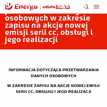
Informacja dotycząca
przetwarzania danych
osobowych w zakresie
zapisu na akcje nowej
emisji serii cc, obsługi i
jego realizacji
INFORMACJA DOTYCZĄCA PRZETWARZANIA
DANYCH OSOBOWYCH
W ZAKRESIE ZAPISU NA AKCJE NOWEJ EMISJI
SERII CC, OBSŁUGI I JEGO REALIZACJI